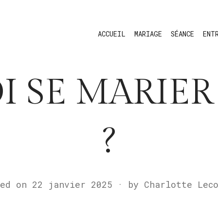
ACCUEIL
MARIAGE
SÉANCE
ENT
 SE MARIER
?
ted on
22 janvier 2025
1
by
Charlotte Lec
5
a
v