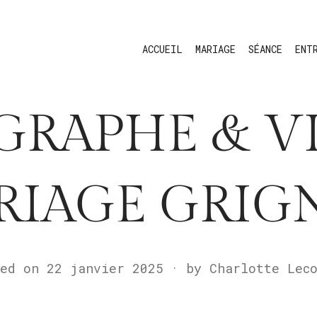
ACCUEIL
MARIAGE
SÉANCE
ENT
RAPHE & V
RIAGE GRIG
ted on
22 janvier 2025
2
by
Charlotte Lec
3
a
v