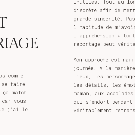
inutiles. Tout au lo
discrète afin de met
T
grande sincérité. Pa
l’habitude de m’avoi
l’appréhension » tom
RIAGE
reportage peut vérit
Mon approche est nar
journée. A la manière
ps comme
lieux, les personnag
 se faire
les détails, les émo
t ça match
maman, aux accolades
 car vous
qui s’endort pendant 
ue j’ai le
véritablement retran