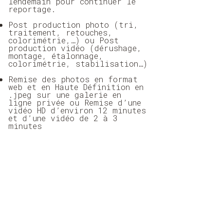
lendemain pour continuer le
reportage.
Post production photo (tri,
traitement, retouches,
colorimétrie,…) ou Post
production vidéo (dérushage,
montage, étalonnage,
colorimétrie, stabilisation…)
Remise des photos en format
web et en Haute Définition en
.jpeg sur une galerie en
ligne privée ou Remise d’une
vidéo HD d’environ 12 minutes
et d’une vidéo de 2 à 3
minutes