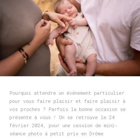
Updated on
3 juin 2025
2
by
Charlotte Lecordier
8
j
a
n
v
i
e
r
2
0
2
4
Pourquoi attendre un événement particulier
pour vous faire plaisir et faire plaisir à
vos proches ? Parfois la bonne occasion se
présente à vous !
On se retrouve le 24
février 2024, pour une cession de mini-
séance photo à petit prix en Drôme