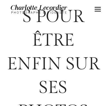
S POUR
ÊTRE
ENFIN SUR
SES