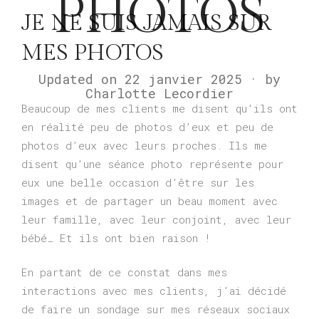
PHOTOS
JE NE SUIS JAMAIS SUR
MES PHOTOS
Updated on
22 janvier 2025
1
by
Charlotte Lecordier
7
m
Beaucoup de mes clients me disent qu’ils ont
a
en réalité peu de photos d’eux et peu de
r
photos d’eux avec leurs proches. Ils me
s
2
disent qu’une séance photo représente pour
0
eux une belle occasion d’être sur les
2
images et de partager un beau moment avec
3
leur famille, avec leur conjoint, avec leur
bébé… Et ils ont bien raison !
En partant de ce constat dans mes
interactions avec mes clients, j’ai décidé
de faire un sondage sur mes réseaux sociaux