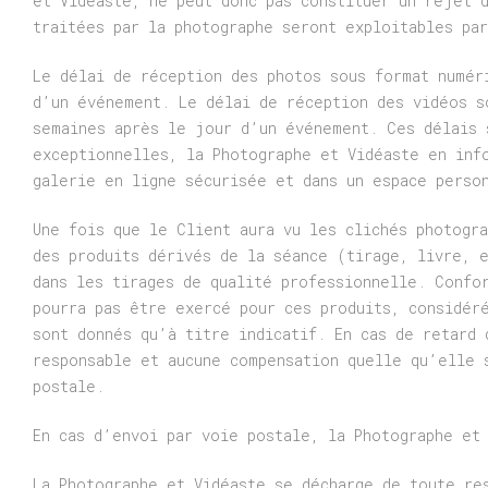
et Vidéaste, ne peut donc pas constituer un rejet 
traitées par la photographe seront exploitables par
Le délai de réception des photos sous format numér
d’un événement. Le délai de réception des vidéos s
semaines après le jour d’un événement. Ces délais 
exceptionnelles, la Photographe et Vidéaste en inf
galerie en ligne sécurisée et dans un espace perso
Une fois que le Client aura vu les clichés photogr
des produits dérivés de la séance (tirage, livre, 
dans les tirages de qualité professionnelle. Confo
pourra pas être exercé pour ces produits, considér
sont donnés qu’à titre indicatif. En cas de retard 
responsable et aucune compensation quelle qu’elle 
postale.
En cas d’envoi par voie postale, la Photographe et
La Photographe et Vidéaste se décharge de toute re