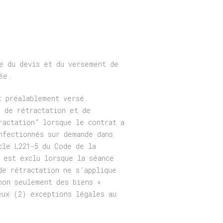
e du devis et du versement de
ée.
t préalablement versé.
t de rétractation et de
ractation” lorsque le contrat a
nfectionnés sur demande dans
cle L221-5 du Code de la
 est exclu lorsque la séance
de rétractation ne s’applique
non seulement des biens «
eux (2) exceptions légales au