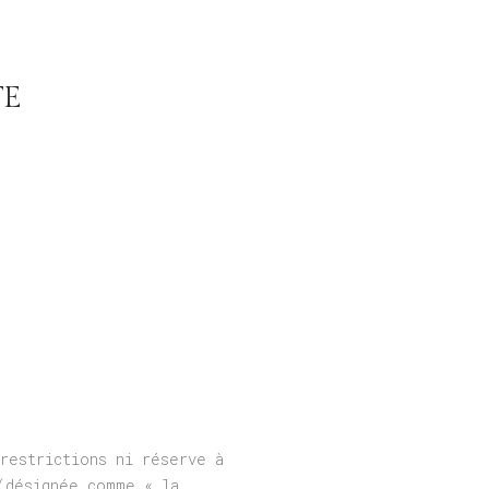
TE
restrictions ni réserve à
(désignée comme « la