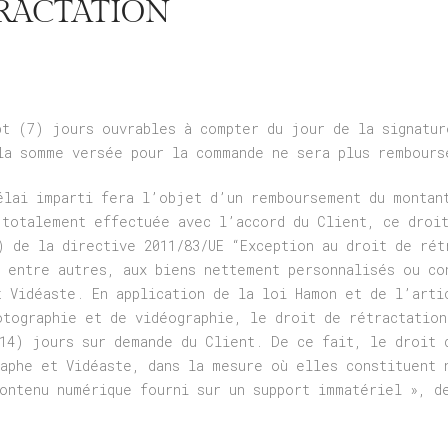
TRACTATION
pt (7) jours ouvrables à compter du jour de la signatur
la somme versée pour la commande ne sera plus rembours
élai imparti fera l’objet d’un remboursement du montan
 totalement effectuée avec l’accord du Client, ce droi
) de la directive 2011/83/UE “Exception au droit de rét
, entre autres, aux biens nettement personnalisés ou co
t Vidéaste. En application de la loi Hamon et de l’arti
otographie et de vidéographie, le droit de rétractation
(14) jours sur demande du Client. De ce fait, le droit 
raphe et Vidéaste, dans la mesure où elles constituent 
contenu numérique fourni sur un support immatériel », d