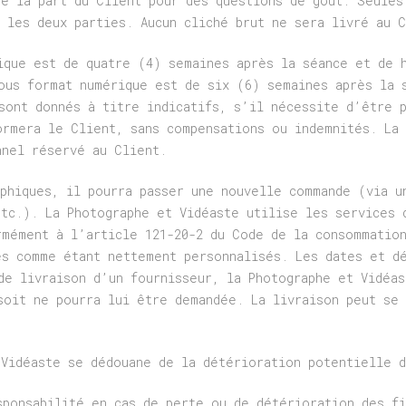
de la part du Client pour des questions de goût. Seules
 les deux parties. Aucun cliché brut ne sera livré au C
ique est de quatre (4) semaines après la séance et de 
ous format numérique est de six (6) semaines après la 
sont donnés à titre indicatifs, s’il nécessite d’être 
ormera le Client, sans compensations ou indemnités. La 
nnel réservé au Client.
aphiques, il pourra passer une nouvelle commande (via u
etc.). La Photographe et Vidéaste utilise les services 
rmément à l’article 121-20-2 du Code de la consommation
és comme étant nettement personnalisés. Les dates et d
de livraison d’un fournisseur, la Photographe et Vidéa
soit ne pourra lui être demandée. La livraison peut se
 Vidéaste se dédouane de la détérioration potentielle d
sponsabilité en cas de perte ou de détérioration des fi