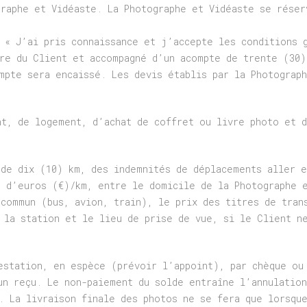
graphe et Vidéaste. La Photographe et Vidéaste se réser
s « J’ai pris connaissance et j’accepte les conditions 
ure du Client et accompagné d’un acompte de trente (30)
mpte sera encaissé. Les devis établis par la Photograp
nt, de logement, d’achat de coffret ou livre photo et d
 de dix (10) km, des indemnités de déplacements aller e
) d’euros (€)/km, entre le domicile de la Photographe 
 commun (bus, avion, train), le prix des titres de tran
 la station et le lieu de prise de vue, si le Client n
estation, en espèce (prévoir l’appoint), par chèque ou
un reçu. Le non-paiement du solde entraîne l’annulation
. La livraison finale des photos ne se fera que lorsqu