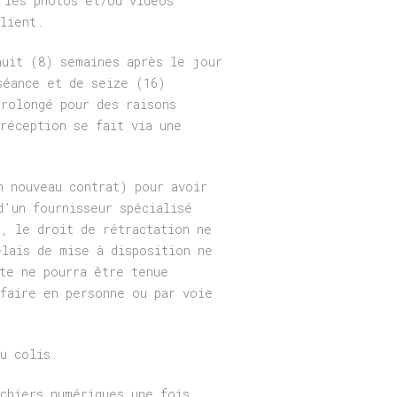
 les photos et/ou vidéos
lient.
huit (8) semaines après le jour
séance et de seize (16)
prolongé pour des raisons
réception se fait via une
n nouveau contrat) pour avoir
d’un fournisseur spécialisé
, le droit de rétractation ne
élais de mise à disposition ne
ste ne pourra être tenue
 faire en personne ou par voie
u colis.
chiers numériques une fois